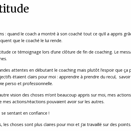
titude
ns : quand le coach a montré à son coaché tout ce qu’il a appris grâ
quent que le coaché le lui rende.
itude ce témoignage lors d’une clôture de fin de coaching. Le mess
nes.
andes attentes en débutant le coaching mais plutôt l’espoir que ça p
bjectifs étaient clairs pour moi : apprendre à prendre du recul, savoi
ie perso et professionnelle.
utre vision des choses m’ont beaucoup appris sur moi, mes actions
ue mes actions/réactions pouvaient avoir sur les autres.
 se sentant en confiance !
les choses sont plus claires pour moi et j’ai travaillé sur des points.